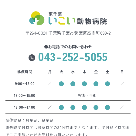
〒264-0024 千葉県千葉市若葉区高品町899-2
●お電話でのお問い合わせ
043-252-5055
診療時間
月
火
水
木
金
土
日
●
●
●
●
●
9:00〜13:00
／
／
13:00〜15:00
検査・手術
●
●
●
●
●
15:00〜17:00
／
／
※休診日：月曜日、日曜日
※最終受付時間は診察時間の30分前までとなります。受付終了時間ま
でにご来院いただき受付をお願いいたします。