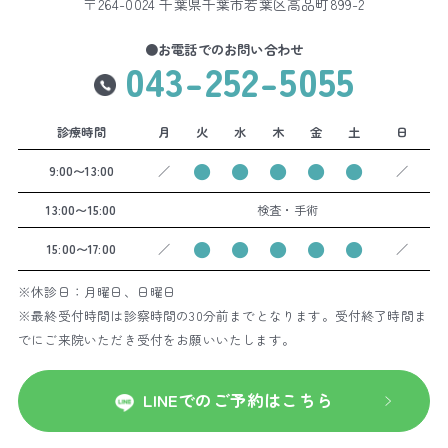
〒264-0024 千葉県千葉市若葉区高品町899-2
●お電話でのお問い合わせ
043-252-5055
診療時間
月
火
水
木
金
土
日
●
●
●
●
●
9:00〜13:00
／
／
13:00〜15:00
検査・手術
●
●
●
●
●
15:00〜17:00
／
／
※休診日：月曜日、日曜日
※最終受付時間は診察時間の30分前までとなります。受付終了時間ま
でにご来院いただき受付をお願いいたします。
LINEでのご予約はこちら