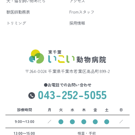
犬・猫を飼い始めたら
アクセス
獣医師勤務表
Fromスタッフ
トリミング
採用情報
〒264-0024 千葉県千葉市若葉区高品町899-2
●お電話でのお問い合わせ
043-252-5055
診療時間
月
火
水
木
金
土
日
●
●
●
●
●
9:00〜13:00
／
／
13:00〜15:00
検査・手術